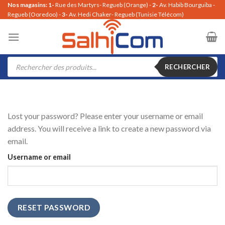
Passer
Nos magasins: 1-
Rue des Martyrs- Regueb (Orange) -
2-
Av. Habib Bourguiba -
Regueb (Ooredoo) -
3-
Av. Hedi Chaker- Regueb (Tunisie Télécom)
au
contenu
Recherche
de
RECHERCHER
produits
Lost your password? Please enter your username or email
address. You will receive a link to create a new password via
email.
Username or email
RESET PASSWORD