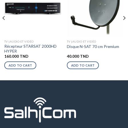
TV |AUDIO ET VIDÉO
TV |AUDIO ET VIDÉO
Récepteur STARSAT 2000HD
Disque N-SAT 70 cm Premium
HYPER
160.000
TND
40.000
TND
ADD TO CART
ADD TO CART