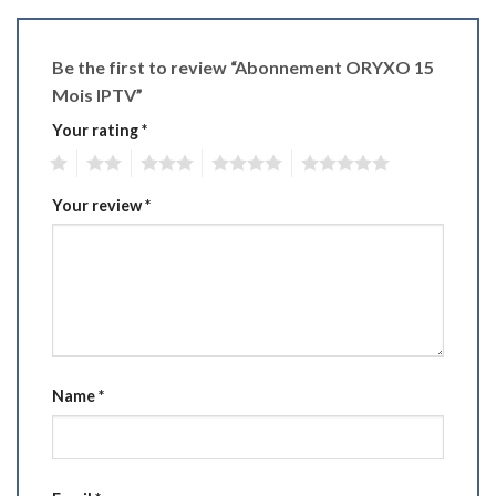
Be the first to review “Abonnement ORYXO 15
Mois IPTV”
Your rating
*
1
2
3
4
5
Your review
*
Name
*