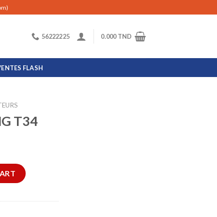
com)
56222225
0.000
TND
VENTES FLASH
TEURS
NG T34
ty
CART