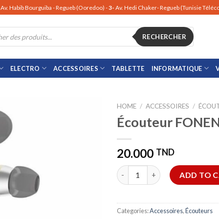
Av. Habib Bourguiba - Regueb (Ooredoo) -
3-
Av. Hedi Chaker- Regueb (Tunisie Télé
RECHERCHER
ELECTRO
ACCESSOIRES
TABLETTE
INFORMATIQUE
HOME
/
ACCESSOIRES
/
ÉCOU
Écouteur FONE
20.000
TND
Écouteur FONENG T34 quanti
ADD TO 
Categories:
Accessoires
,
Écouteurs