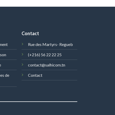
Contact
ment
Rue des Martyrs- Regueb
ison
(+216) 56 22 22 25
e
contact@salhicom.tn
les de
Contact