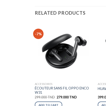
RELATED PRODUCTS
-7%
ACCESSOIRES
ACCES
ÉCOUTEUR SANS FIL OPPO ENCO
HUAW
W31
299.000
TND
279.000
TND
399.
ADD TO CART
AD