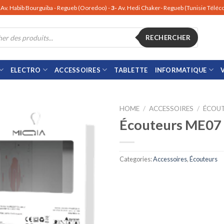
Av. Habib Bourguiba - Regueb (Ooredoo) -
3-
Av. Hedi Chaker- Regueb (Tunisie Télé
RECHERCHER
ELECTRO
ACCESSOIRES
TABLETTE
INFORMATIQUE
HOME
/
ACCESSOIRES
/
ÉCOU
Écouteurs ME07
Categories:
Accessoires
,
Écouteurs