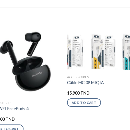
ACCESSOIRES
Câble MC 08 MIQIA
15.900
TND
ADD TO CART
SOIRES
EI FreeBuds 4i
000
TND
D TO CART