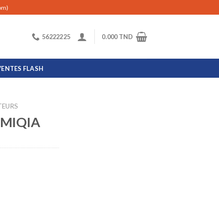
com)
56222225
0.000
TND
VENTES FLASH
TEURS
 MIQIA