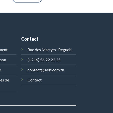
Contact
ment
Rue des Martyrs- Regueb
ison
(+216) 56 22 22 25
e
contact@salhicom.tn
les de
Contact