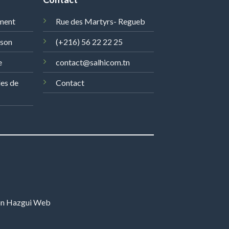
ment
Rue des Martyrs- Regueb
ison
(+216) 56 22 22 25
e
contact@salhicom.tn
les de
Contact
on
Hazgui Web