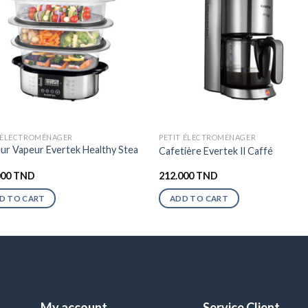
T ÉLECTROMÉNAGER
PETIT ÉLECTROMÉNAGER
ur Vapeur Evertek Healthy Stea
Cafetière Evertek Il Caffé
000
TND
212.000
TND
D TO CART
ADD TO CART
My account
Service Client