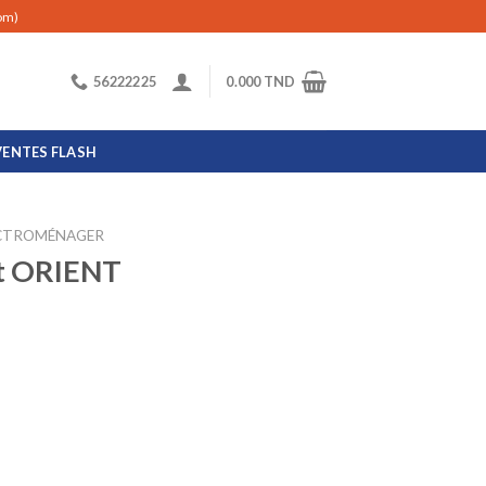
com)
56222225
0.000
TND
VENTES FLASH
ECTROMÉNAGER
et ORIENT