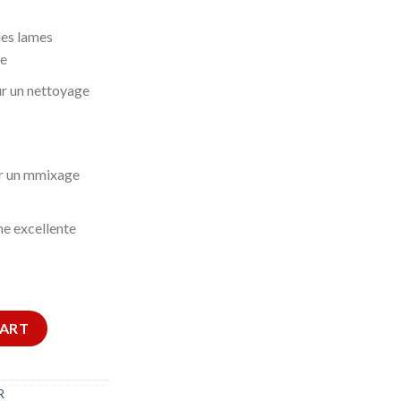
des lames
le
r un nettoyage
ur un mmixage
e excellente
tity
CART
R