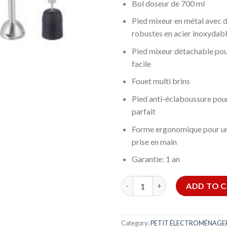
Bol doseur de 700 ml
Pied mixeur en métal avec 
robustes en acier inoxydab
Pied mixeur détachable pou
facile
Fouet multi brins
Pied anti-éclaboussure po
parfait
Forme ergonomique pour un
prise en main
Garantie: 1 an
Hand Blender Set ORIENT quan
ADD TO 
Category:
PETIT ÉLECTROMÉNAGE