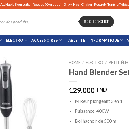
Av. Habib Bourguiba - Regueb (Ooredoo) -
3-
Av. Hedi Chaker- Regueb (Tunisie Télé
RECHERCHER
ELECTRO
ACCESSOIRES
TABLETTE
INFORMATIQUE
HOME
/
ELECTRO
/
PETIT ÉL
Hand Blender S
129.000
TND
Mixeur plongeant 3 en 1
Puissance: 400W
Bol hachoir de 500 ml