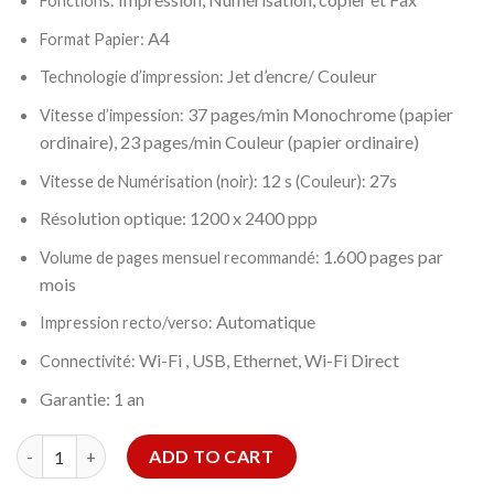
Fonctions:
A4
Format Papier:
Jet d’encre/ Couleur
Technologie d’impression:
37 pages/min Monochrome (papier
Vitesse d’impession:
ordinaire), 23 pages/min Couleur (papier ordinaire)
12
s
27s
Vitesse de Numérisation (noir):
(Couleur):
Résolution optique: 1200 x 2400 ppp
1.600 pages par
Volume de pages mensuel recommandé:
mois
Automatique
Impression recto/verso:
Wi-Fi , USB, Ethernet, Wi-Fi Direct
Connectivité:
Garantie: 1 an
IMPRIMANTE JET D'ENCRE EPSON ECOTANK L6490 4EN1 COULE
ADD TO CART