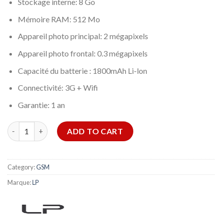
Stockage interne: 8 Go
Mémoire RAM: 512 Mo
Appareil photo principal: 2 mégapixels
Appareil photo frontal: 0.3 mégapixels
Capacité du batterie : 1800mAh Li-lon
Connectivité: 3G + Wifi
Garantie: 1 an
LP N45 512Mo/8Go quantity
ADD TO CART
Category:
GSM
Marque:
LP