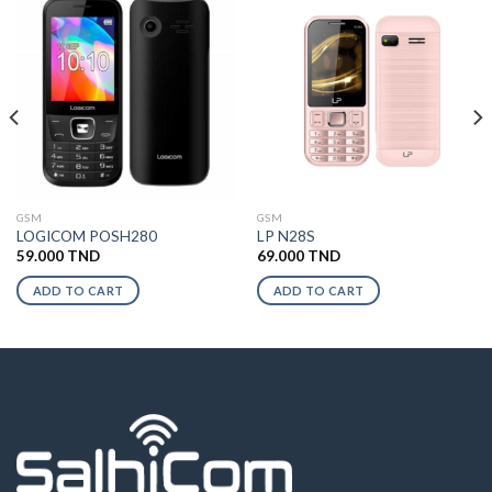
GSM
GSM
LOGICOM POSH280
LP N28S
59.000
TND
69.000
TND
ADD TO CART
ADD TO CART