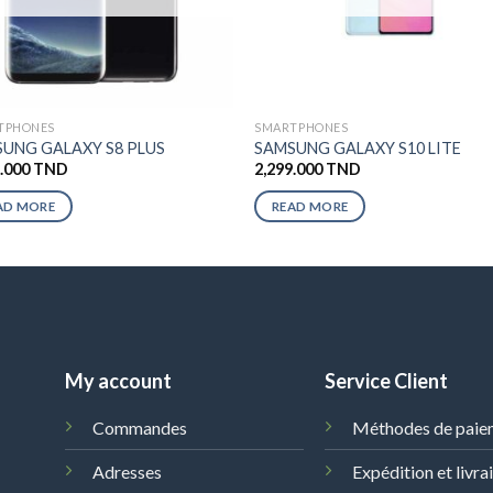
TPHONES
SMARTPHONES
UNG GALAXY S8 PLUS
SAMSUNG GALAXY S10 LITE
9.000
TND
2,299.000
TND
AD MORE
READ MORE
My account
Service Client
Commandes
Méthodes de paie
Adresses
Expédition et livra