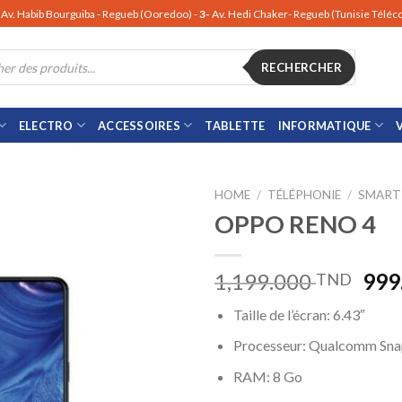
Av. Habib Bourguiba - Regueb (Ooredoo) -
3-
Av. Hedi Chaker- Regueb (Tunisie Télé
RECHERCHER
ELECTRO
ACCESSOIRES
TABLETTE
INFORMATIQUE
HOME
/
TÉLÉPHONIE
/
SMART
OPPO RENO 4
1,199.000
999
TND
Taille de l’écran: 6.43″
Processeur: Qualcomm Sn
RAM: 8 Go