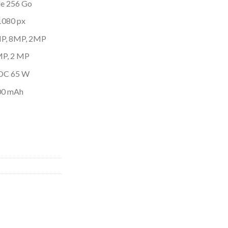
le 256 Go
 1080 px
 MP, 8MP, 2MP
MP, 2 MP
OOC 65 W
000 mAh