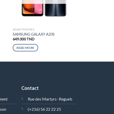
SMARTPHONES
SAMSUNG GALAXY A20S
649.000
TND
READ MORE
Contact
ment
Rue des Martyrs- Regueb
ison
(+216) 56 22 22 25