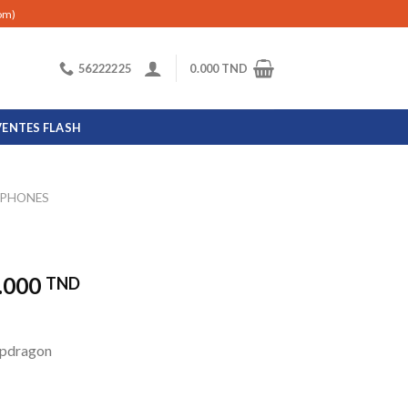
com)
56222225
0.000
TND
VENTES FLASH
PHONES
.000
TND
apdragon