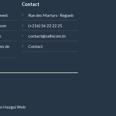
Contact
ment
Rue des Martyrs- Regueb
ison
(+216) 56 22 22 25
e
contact@salhicom.tn
les de
Contact
on
Hazgui Web