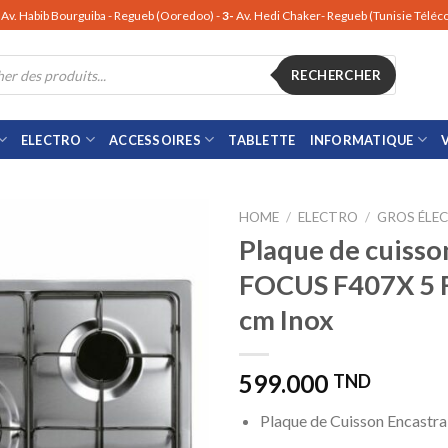
Av. Habib Bourguiba - Regueb (Ooredoo) -
3-
Av. Hedi Chaker- Regueb (Tunisie Télé
RECHERCHER
ELECTRO
ACCESSOIRES
TABLETTE
INFORMATIQUE
HOME
/
ELECTRO
/
GROS ÉLE
Plaque de cuisso
FOCUS F407X 5 
cm Inox
599.000
TND
Plaque de Cuisson Encastra