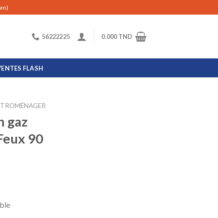
com)
56222225
0.000
TND
VENTES FLASH
CTROMÉNAGER
n gaz
Feux 90
ble