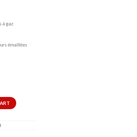
s à gaz
eurs émaillées
407X 5 Feux 90 cm Inox quantity
CART
R