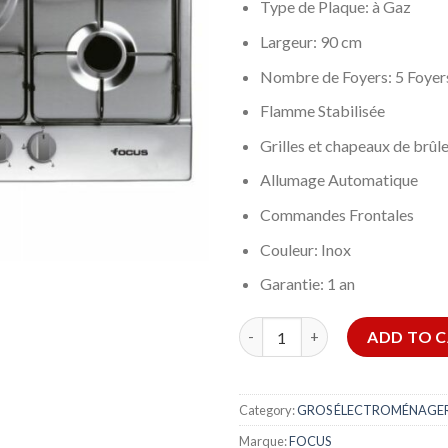
Type de Plaque: à Gaz
Largeur: 90 cm
Nombre de Foyers: 5 Foyer
Flamme Stabilisée
Grilles et chapeaux de brûl
Allumage Automatique
Commandes Frontales
Couleur: Inox
Garantie: 1 an
Plaque de cuisson gaz FOCUS F
ADD TO 
Category:
GROS ÉLECTROMÉNAGE
Marque:
FOCUS