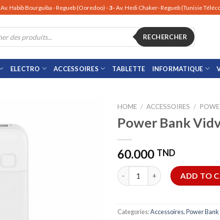
Av. Habib Bourguiba - Regueb (Ooredoo) -
3-
Av. Hedi Chaker- Regueb (Tunisie Télé
RECHERCHER
ELECTRO
ACCESSOIRES
TABLETTE
INFORMATIQUE
HOME
/
ACCESSOIRES
/
POWE
Power Bank Vid
60.000
TND
Power Bank Vidvie PB11 quant
ADD TO 
Categories:
Accessoires
,
Power Bank