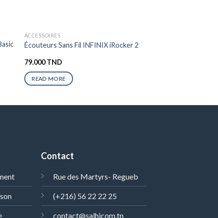
ACCESSOIRES
Basic
Écouteurs Sans Fil INFINIX iRocker 2
79.000
TND
READ MORE
Contact
ment
Rue des Martyrs- Regueb
ison
(+216) 56 22 22 25
e
contact@salhicom.tn