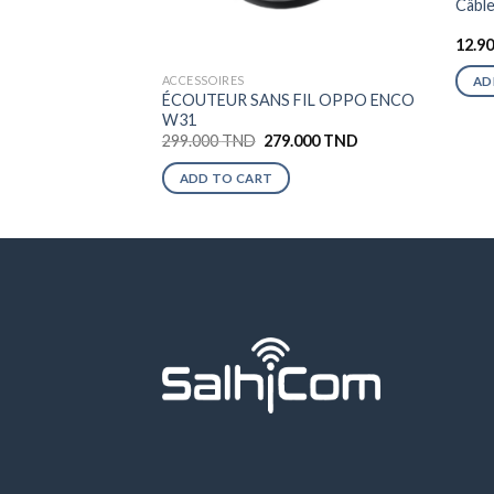
Câbl
12.9
ACCESSOIRES
AD
ÉCOUTEUR SANS FIL OPPO ENCO
W31
299.000
TND
279.000
TND
ADD TO CART