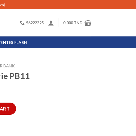
com)
56222225
0.000
TND
VENTES FLASH
R BANK
vie PB11
ity
CART