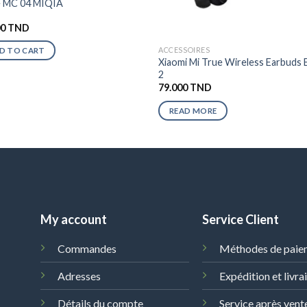
e MC 04 MIQIA
00
TND
ACCESSOIRES
D TO CART
Xiaomi Mi True Wireless Earbuds 
2
79.000
TND
READ MORE
My account
Service Client
Commandes
Méthodes de paie
Adresses
Expédition et livra
Détails du compte
Service après vent