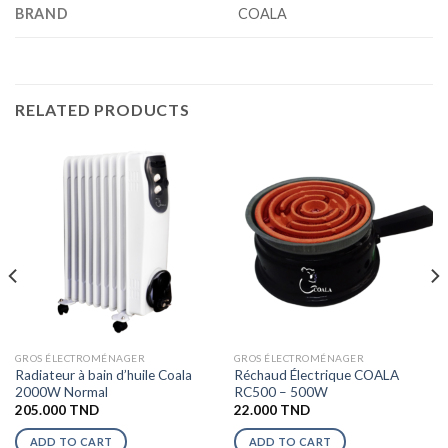
BRAND
COALA
RELATED PRODUCTS
GROS ÉLECTROMÉNAGER
GROS ÉLECTROMÉNAGER
Radiateur à bain d’huile Coala
Réchaud Électrique COALA
2000W Normal
RC500 – 500W
205.000
TND
22.000
TND
ADD TO CART
ADD TO CART