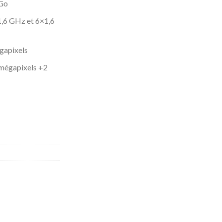
8Go
1,6 GHz et 6×1,6
gapixels
 mégapixels +2