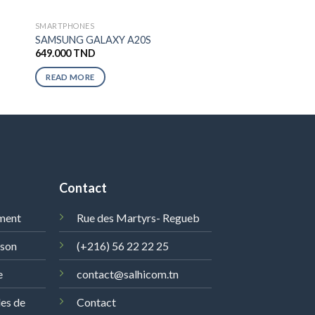
SMARTPHONES
SAMSUNG GALAXY A20S
649.000
TND
READ MORE
Contact
ment
Rue des Martyrs- Regueb
ison
(+216) 56 22 22 25
e
contact@salhicom.tn
les de
Contact