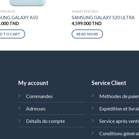
TPHONES
SMARTPHONES
UNG GALAXY A50
SAMSUNG GALAXY S20 ULTRA
5.000
TND
4,599.000
TND
D TO CART
READ MORE
My account
Service Client
Commandes
Méthodes de paie
Adresses
Expédition et livra
Détails du compte
Service après vent
Conditions généra