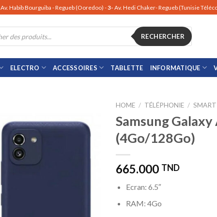
Av. Habib Bourguiba - Regueb (Ooredoo) -
3-
Av. Hedi Chaker- Regueb (Tunisie Télé
RECHERCHER
ELECTRO
ACCESSOIRES
TABLETTE
INFORMATIQUE
HOME
/
TÉLÉPHONIE
/
SMART
Samsung Galaxy
(4Go/128Go)
665.000
TND
Ecran: 6.5″
RAM: 4Go