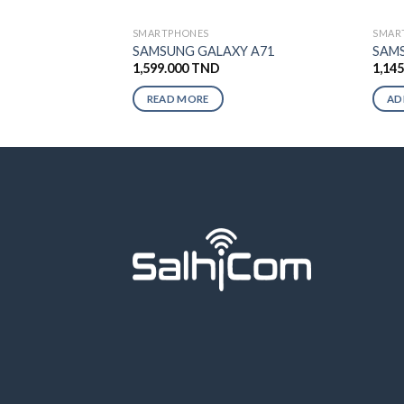
SMARTPHONES
SMAR
SAMSUNG GALAXY A71
SAMS
1,599.000
TND
1,14
READ MORE
AD