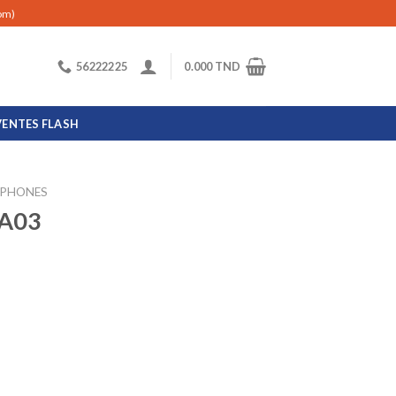
com)
56222225
0.000
TND
VENTES FLASH
PHONES
 A03