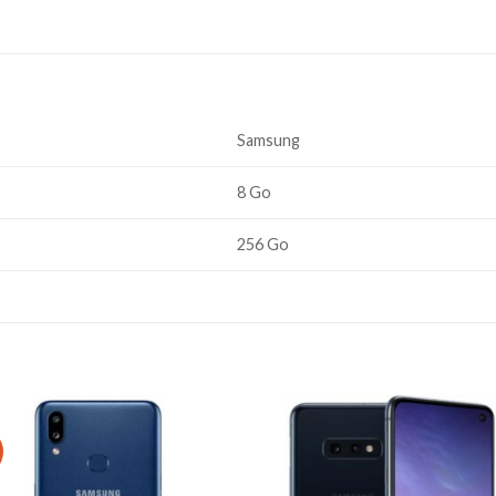
Samsung
8 Go
256 Go