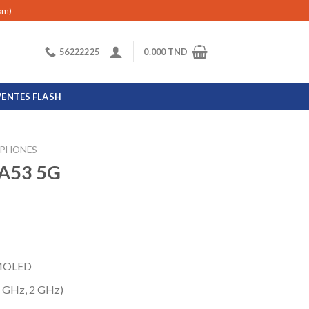
com)
56222225
0.000
TND
VENTES FLASH
PHONES
 A53 5G
AMOLED
4 GHz, 2 GHz)