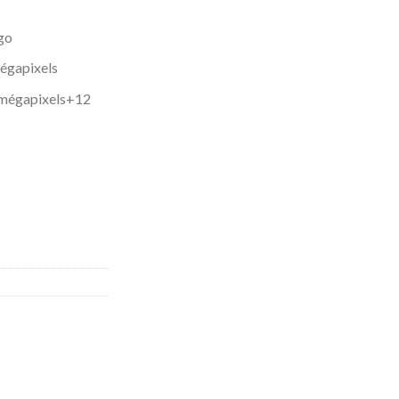
go
égapixels
4 mégapixels+12