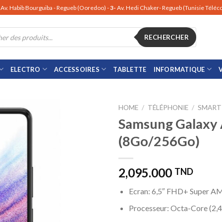
Av. Habib Bourguiba - Regueb (Ooredoo) -
3-
Av. Hedi Chaker- Regueb (Tunisie Télé
RECHERCHER
ELECTRO
ACCESSOIRES
TABLETTE
INFORMATIQUE
HOME
/
TÉLÉPHONIE
/
SMART
Samsung Galaxy
(8Go/256Go)
2,095.000
TND
Ecran: 6,5″ FHD+ Super 
Processeur: Octa-Core (2,