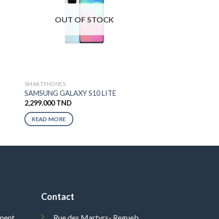
OUT OF STOCK
SMARTPHONES
SAMSUNG GALAXY S10 LITE
2,299.000
TND
READ MORE
Contact
ment
Rue des Martyrs- Regueb