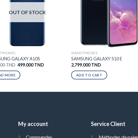
OUT OF STOCK
TPHONES
SMARTPHONES
UNG GALAXY A10S
SAMSUNG GALAXY S10 E
000
TND
499.000
TND
2,799.000
TND
AD MORE
ADD TO CART
My account
Service Client
Commandes
Méthodes de paie