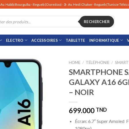
Av. Habib Bourguiba - Regueb (Ooredoo) -
3-
Av. Hedi Chaker- Regueb (Tunisie Télé
RECHERCHER
ELECTRO
ACCESSOIRES
TABLETTE
INFORMATIQUE
HOME
/
TÉLÉPHONIE
/
SMART
SMARTPHONE 
GALAXY A16 6G
– NOIR
699.000
TND
Écran: 6.7″ Super Amoled
1080px)