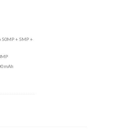
rio 50MP + 5MP +
13MP
000 mAh