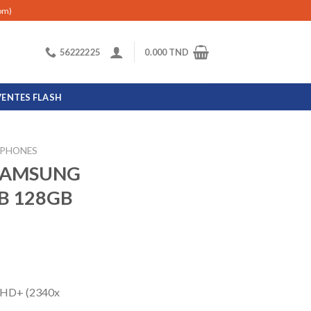
com)
56222225
0.000
TND
VENTES FLASH
PHONES
SAMSUNG
B 128GB
 FHD+ (2340x