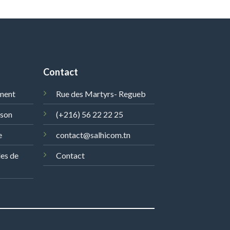
Contact
ment
Rue des Martyrs- Regueb
ison
(+216) 56 22 22 25
e
contact@salhicom.tn
les de
Contact