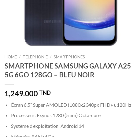
HOME
/
TÉLÉPHONIE
/
SMARTPHONES
SMARTPHONE SAMSUNG GALAXY A25
5G 6GO 128GO – BLEU NOIR
1,249.000
TND
Écran 6.5″ Super AMOLED (1080x2340px FHD+), 120Hz
Processeur: Exynos 1280 (5 nm) Octa-core
Système d’exploitation: Android 14
Mémoire RAM: 6Go