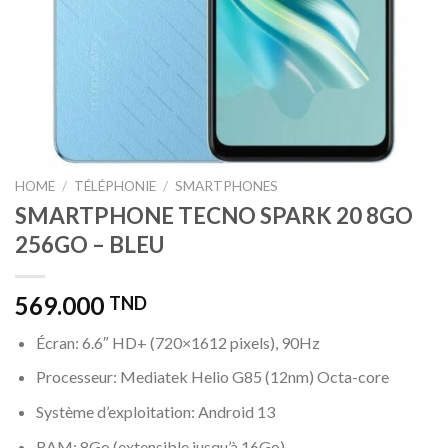
HOME
/
TÉLÉPHONIE
/
SMARTPHONES
SMARTPHONE TECNO SPARK 20 8GO
256GO – BLEU
569.000
TND
Écran: 6.6″ HD+ (720×1612 pixels), 90Hz
Processeur: Mediatek Helio G85 (12nm) Octa-core
Système d’exploitation: Android 13
RAM: 8Go (extensible jusqu’à 16Go)