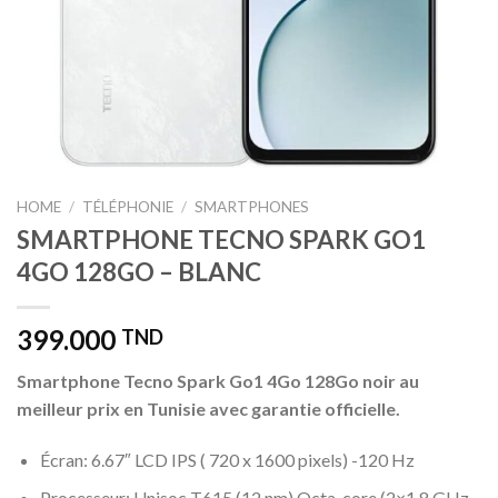
HOME
/
TÉLÉPHONIE
/
SMARTPHONES
SMARTPHONE TECNO SPARK GO1
4GO 128GO – BLANC
399.000
TND
Smartphone Tecno Spark Go1 4Go 128Go noir au
meilleur prix en Tunisie avec garantie officielle.
Écran: 6.67″ LCD IPS ( 720 x 1600 pixels) -120 Hz
Processeur: Unisoc T615 (12 nm) Octa-core (2×1,8 GHz