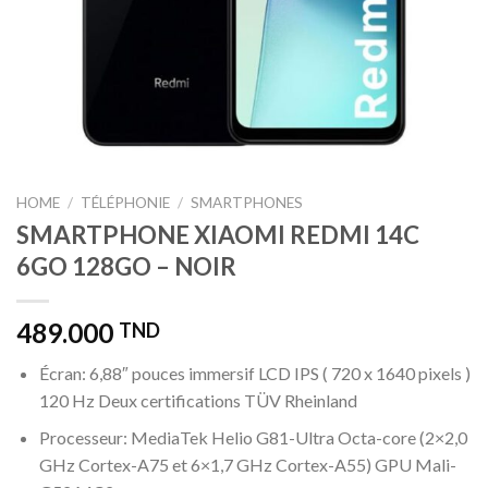
HOME
/
TÉLÉPHONIE
/
SMARTPHONES
SMARTPHONE XIAOMI REDMI 14C
6GO 128GO – NOIR
489.000
TND
Écran: 6,88″ pouces immersif LCD IPS ( 720 x 1640 pixels )
120 Hz Deux certifications TÜV Rheinland
Processeur: MediaTek Helio G81-Ultra Octa-core (2×2,0
GHz Cortex-A75 et 6×1,7 GHz Cortex-A55) GPU Mali-