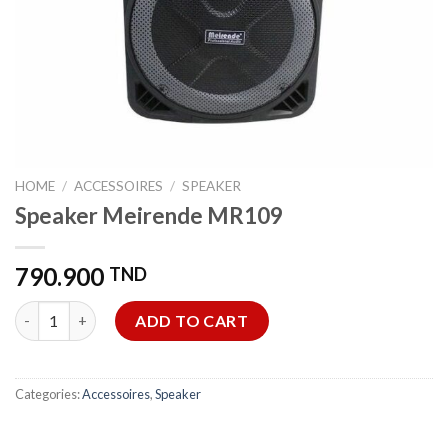
HOME
/
ACCESSOIRES
/
SPEAKER
Speaker Meirende MR109
790.900
TND
Speaker Meirende MR109 quantity
ADD TO CART
Categories:
Accessoires
,
Speaker