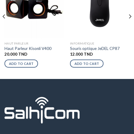
HAUT PARLEUR
INFORMATIQUE
Haut Parleur Kisonli V400
Souris optique JeDEL CP87
20.000
TND
12.000
TND
ADD TO CART
ADD TO CART