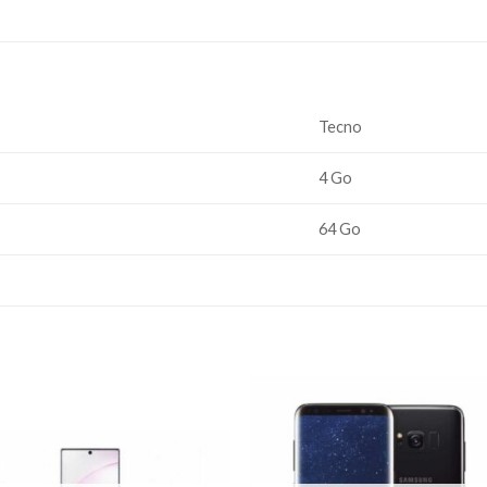
Tecno
4 Go
64 Go