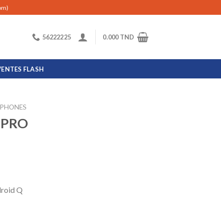
com)
56222225
0.000
TND
VENTES FLASH
PHONES
 PRO
droid Q