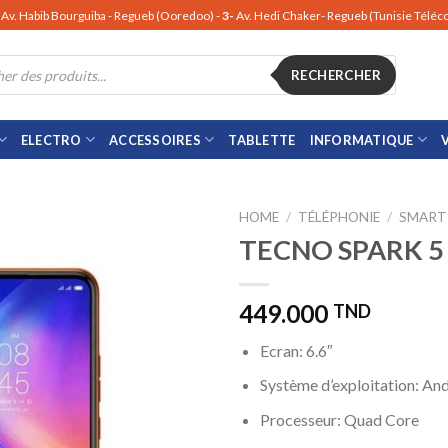
Av. Habib Bourguiba - Regueb (Ooredoo) -
3-
Av. Hedi Chaker- Regueb (Tunisie Télé
RECHERCHER
ELECTRO
ACCESSOIRES
TABLETTE
INFORMATIQUE
HOME
/
TÉLÉPHONIE
/
SMART
TECNO SPARK 5
449.000
TND
Ecran: 6.6″
Système d’exploitation: An
Processeur: Quad Core