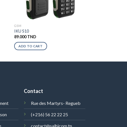
GSM
IKU S10
89.000
TND
ADD TO CART
Contact
ment
Rue des Martyrs- Regueb
ison
(+216) 56 22 22 25
e
contact@salhicom.tn