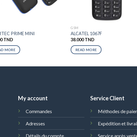
GSM
TEC PRIME MINI
ALCATEL 1067F
00
TND
38.000
TND
AD MORE
READ MORE
My account
Service Client
Commandes
Méthodes de paie
Adresses
Expédition et livra
Détails du compte
Service après vent