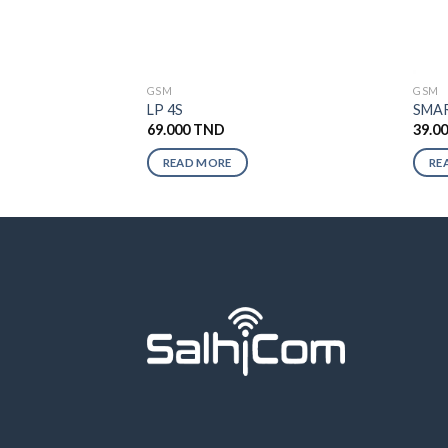
GSM
GSM
LP 4S
SMAR
69.000
TND
39.0
READ MORE
RE