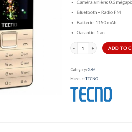
Caméra arrière: 0.3 mégapi
Bluetooth – Radio FM
Batterie: 1150 mAh
Garantie: 1 an
TECNO T372 quantity
ADD TO 
Category:
GSM
Marque:
TECNO