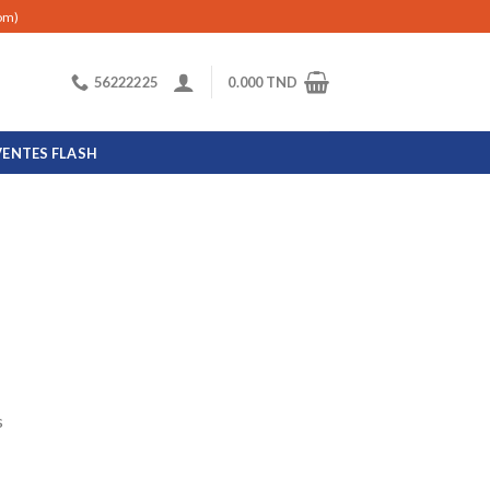
com)
56222225
0.000
TND
VENTES FLASH
s