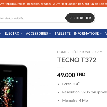
Av. Habib Bourguiba - Regueb (Ooredoo) -
3-
Av. Hedi Chaker- Regueb (Tunisie Télé
RECHERCHER
ELECTRO
ACCESSOIRES
TABLETTE
INFORMATIQUE
HOME
/
TÉLÉPHONIE
/
GSM
TECNO T372
49.000
TND
Ecran: 2.4″
Résolution: 320 x 240 pixel
Mémoire: 4 Mo