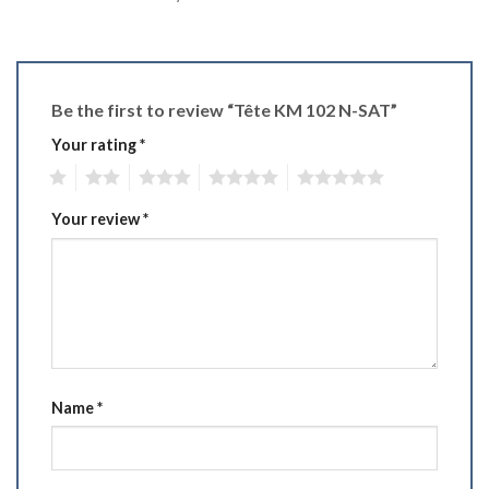
Be the first to review “Tête KM 102 N-SAT”
Your rating
*
1
2
3
4
5
Your review
*
Name
*