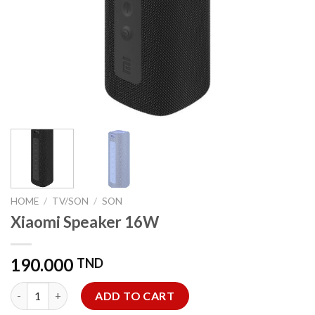
HOME
/
TV/SON
/
SON
Xiaomi Speaker 16W
190.000
TND
Xiaomi Speaker 16W quantity
ADD TO CART