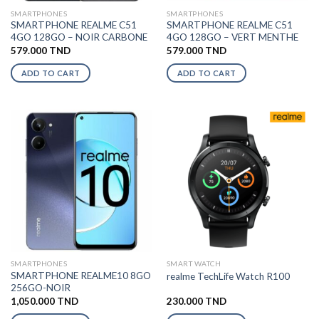
SMARTPHONES
SMARTPHONES
SMARTPHONE REALME C51
SMARTPHONE REALME C51
4GO 128GO – NOIR CARBONE
4GO 128GO – VERT MENTHE
579.000
TND
579.000
TND
ADD TO CART
ADD TO CART
SMARTPHONES
SMART WATCH
SMARTPHONE REALME10 8GO
realme TechLife Watch R100
256GO-NOIR
1,050.000
TND
230.000
TND