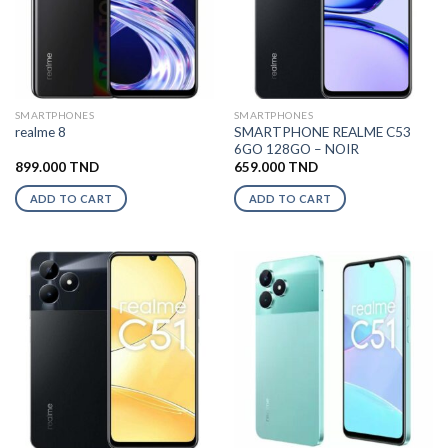
SMARTPHONES
SMARTPHONES
SMARTPHONE REALME C53
realme 8
6GO 128GO – NOIR
899.000
TND
659.000
TND
ADD TO CART
ADD TO CART