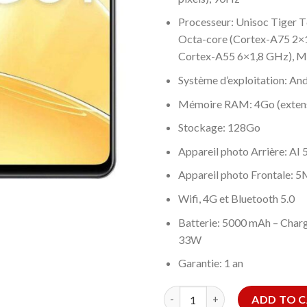
Processeur: Unisoc Tiger 
Octa-core (Cortex-A75 2×
Cortex-A55 6×1,8 GHz), M
Système d’exploitation: An
Mémoire RAM: 4Go (extensi
Stockage: 128Go
Appareil photo Arrière: A
Appareil photo Frontale: 
Wifi, 4G et Bluetooth 5.0
Batterie: 5000 mAh – Ch
33W
Garantie: 1 an
SMARTPHONE REALME C51 4GO
ADD TO 