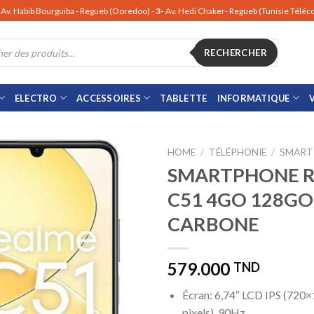
Av. Habib Bourguiba - Regueb (Ooredoo) -
3-
Av. Hedi Chaker- Regueb (Tunisie Télé
RECHERCHER
ELECTRO
ACCESSOIRES
TABLETTE
INFORMATIQUE
HOME
/
TÉLÉPHONIE
/
SMART
SMARTPHONE 
C51 4GO 128GO
CARBONE
579.000
TND
Écran: 6,74″ LCD IPS (720
pixels), 90Hz