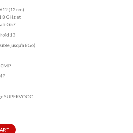
T612 (12 nm)
1,8 GHz et
ali-G57
droid 13
ble jusqu’à 8Go)
I 50MP
5MP
arge SUPERVOOC
 128GO – NOIR CARBONE quantity
CART