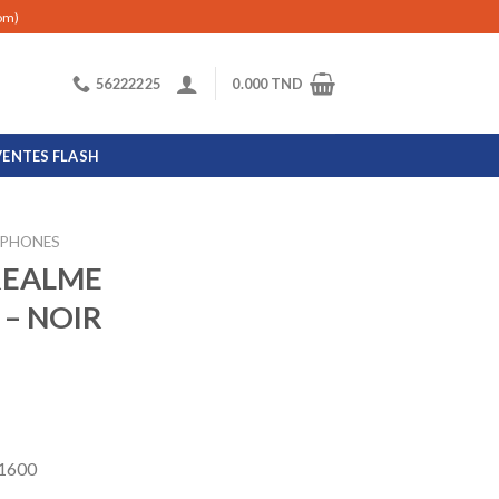
com)
56222225
0.000
TND
VENTES FLASH
PHONES
REALME
 – NOIR
×1600