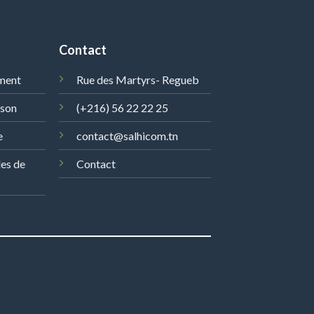
Contact
ment
Rue des Martyrs- Regueb
ison
(+216) 56 22 22 25
e
contact@salhicom.tn
les de
Contact