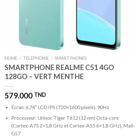
HOME
/
TÉLÉPHONIE
/
SMARTPHONES
SMARTPHONE REALME C51 4GO
128GO – VERT MENTHE
579.000
TND
Écran: 6,74″ LCD IPS (720×1600 pixels), 90Hz
Processeur: Unisoc Tiger T612 (12 nm) Octa-core
(Cortex-A75 2×1,8 GHz et Cortex-A55 6×1,8 GHz), Mali-
G57