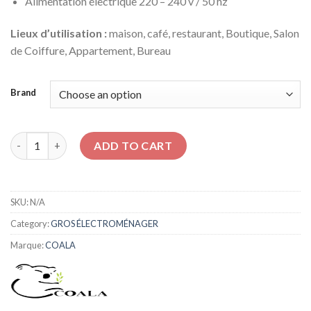
Alimentation électrique 220 – 240 v / 50 hz
Lieux d’utilisation :
maison, café, restaurant, Boutique, Salon
de Coiffure, Appartement, Bureau
Brand
Chauffe-eau électrique SAFE 30 L COALA quantity
ADD TO CART
SKU:
N/A
Category:
GROS ÉLECTROMÉNAGER
Marque:
COALA