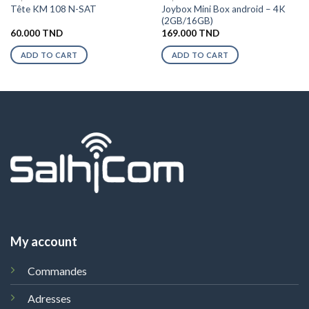
Joybox Mini Box android – 4K
Tête KM 108 N-SAT
(2GB/16GB)
60.000
TND
169.000
TND
ADD TO CART
ADD TO CART
My account
Commandes
Adresses