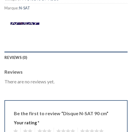
Marque:
N-SAT
REVIEWS (0)
Reviews
There are no reviews yet.
Be the first to review “Disque N-SAT 90 cm”
Your rating
*
1
2
3
4
5