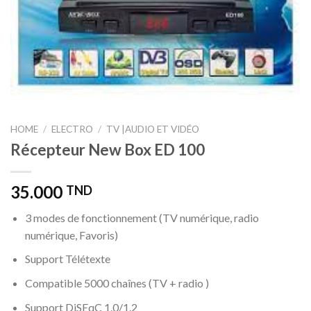
HOME
/
ELECTRO
/
TV |AUDIO ET VIDÉO
Récepteur New Box ED 100
35.000
TND
3 modes de fonctionnement (TV numérique, radio
numérique, Favoris)
Support Télétexte
Compatible 5000 chaînes (TV + radio )
Support DiSEqC 1.0/1.2