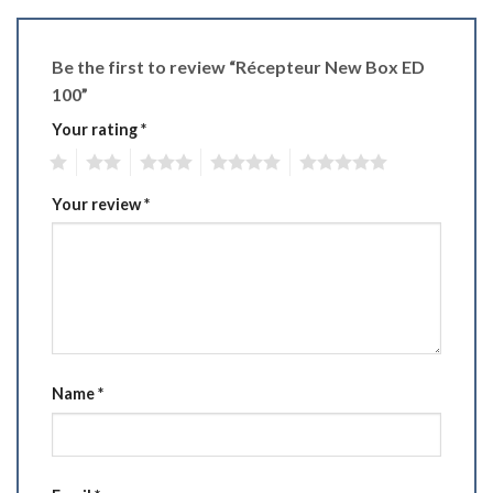
Be the first to review “Récepteur New Box ED
100”
Your rating
*
1
2
3
4
5
Your review
*
Name
*