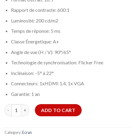
Rapport de contraste: 600:1
Luminosité: 200 cd/m2
Temps de réponse: 5 ms
Classe Énergetique: A+
Angle de vue (H / V): 90°/65°
Technologie de synchronisation: Flicker Free
Inclinaison: -5° à 22°
Connecteurs: 1xHDMI 1.4, 1x VGA
Garantie: 1 an
ECRAN LENOVO C22-20 22 POUCES FULL HD 75HZ quantity
ADD TO CART
Category:
Ecran