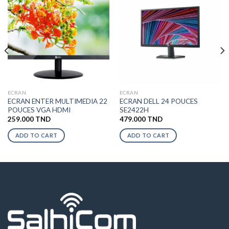
ECRAN
ECRAN
ECRAN ENTER MULTIMEDIA 22
ECRAN DELL 24 POUCES
POUCES VGA HDMI
SE2422H
259.000
TND
479.000
TND
ADD TO CART
ADD TO CART