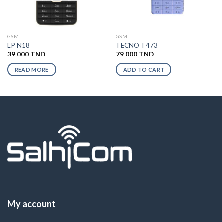
GSM
GSM
LP N18
TECNO T473
39.000
TND
79.000
TND
READ MORE
ADD TO CART
My account