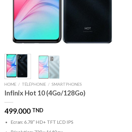
HOME
/
TÉLÉPHONIE
/
SMARTPHONES
Infinix Hot 10 (4Go/128Go)
499.000
TND
Ecran: 6.78″ HD+ TFT LCD IPS
Résolution: 720 x 1640 px