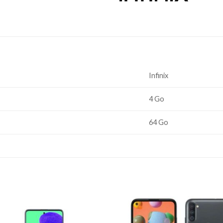
Infinix
4 Go
64 Go