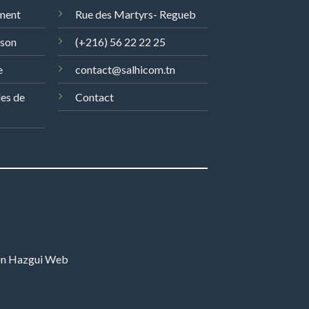
ment
Rue des Martyrs- Regueb
ison
(+216) 56 22 22 25
e
contact@salhicom.tn
les de
Contact
on
Hazgui Web