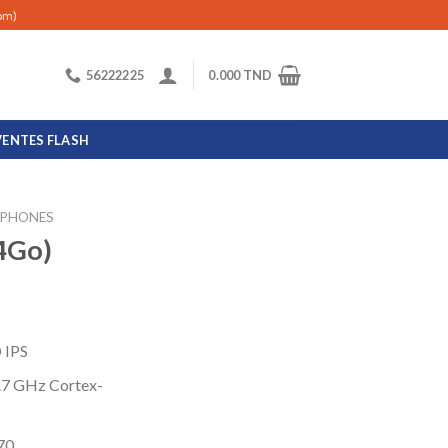
com)
56222225
0.000
TND
VENTES FLASH
PHONES
64Go)
 IPS
.7 GHz Cortex-
70