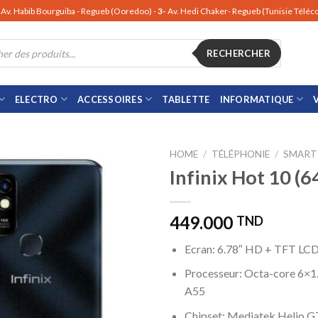
Av. Habib Bourguiba - Regueb (Ooredoo) -
3-
Av. Hedi Chaker- Regueb (Tunisie Télé
RECHERCHER
ELECTRO
ACCESSOIRES
TABLETTE
INFORMATIQUE
HOME
/
TÉLÉPHONIE
/
SMART
Infinix Hot 10 (
449.000
TND
Ecran: 6.78″ HD + TFT LCD
Processeur: Octa-core 6×1
A55
Chipset: Mediatek Helio G