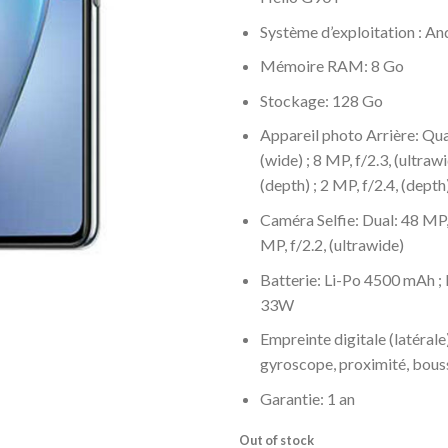
Système d’exploitation : An
Mémoire RAM: 8 Go
Stockage: 128 Go
Appareil photo Arrière: Qua
(wide) ; 8 MP, f/2.3, (ultrawi
(depth) ; 2 MP, f/2.4, (depth
Caméra Selfie: Dual: 48 MP, 
MP, f/2.2, (ultrawide)
Batterie: Li-Po 4500 mAh ; 
33W
Empreinte digitale (latérale
gyroscope, proximité, bous
Garantie: 1 an
Out of stock