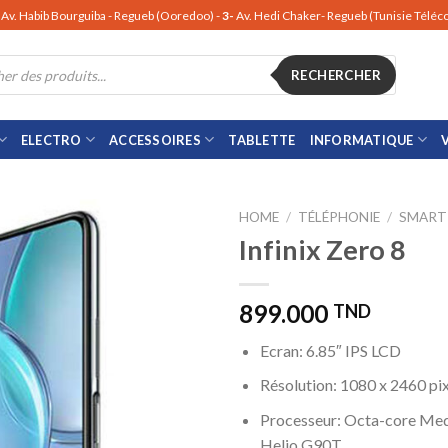
Av. Habib Bourguiba - Regueb (Ooredoo) -
3-
Av. Hedi Chaker- Regueb (Tunisie Télé
RECHERCHER
ELECTRO
ACCESSOIRES
TABLETTE
INFORMATIQUE
HOME
/
TÉLÉPHONIE
/
SMART
Infinix Zero 8
899.000
TND
Ecran: 6.85″ IPS LCD
Résolution: 1080 x 2460 pix
Processeur: Octa-core M
Helio G90T