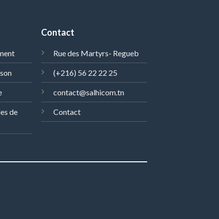
Contact
ment
Rue des Martyrs- Regueb
ison
(+216) 56 22 22 25
e
contact@salhicom.tn
les de
Contact