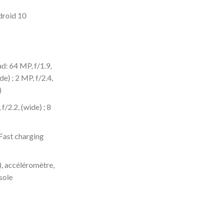
droid 10
d: 64 MP, f/1.9,
de) ; 2 MP, f/2.4,
)
f/2.2, (wide) ; 8
Fast charging
), accéléromètre,
sole