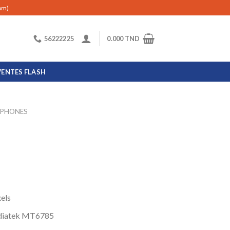
com)
56222225
0.000
TND
VENTES FLASH
PHONES
els
ediatek MT6785