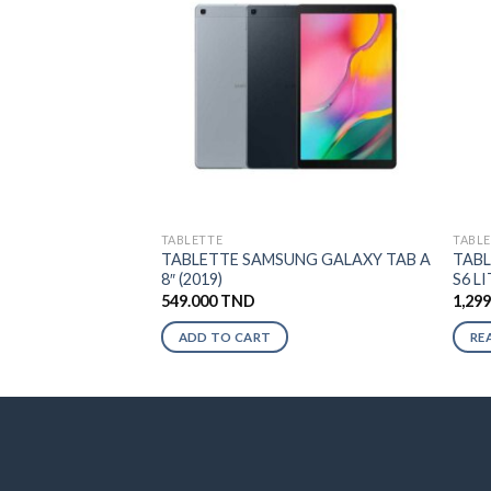
TABLETTE
TABL
TABLETTE SAMSUNG GALAXY TAB A
TABL
8″ (2019)
S6 L
549.000
TND
1,29
ADD TO CART
RE