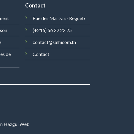
Contact
ment
Rue des Martyrs- Regueb
ison
(+216) 56 22 22 25
e
contact@salhicom.tn
les de
Contact
on
Hazgui Web