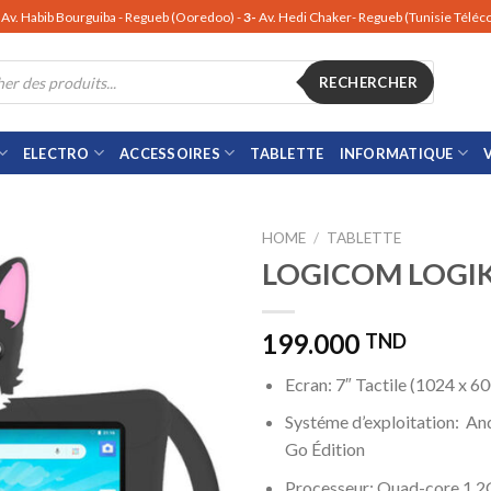
Av. Habib Bourguiba - Regueb (Ooredoo) -
3-
Av. Hedi Chaker- Regueb (Tunisie Télé
RECHERCHER
ELECTRO
ACCESSOIRES
TABLETTE
INFORMATIQUE
HOME
/
TABLETTE
LOGICOM LOGIK
199.000
TND
Ecran: 7″ Tactile (1024 x 60
Systéme d’exploitation: An
Go Édition
Processeur: Quad-core 1.