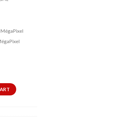
0 MégaPixel
MégaPixel
y
CART