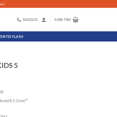
com)
56222225
0.000
TND
VENTES FLASH
IDS 5
0)
droid 8.1 Oreo™
2GHz