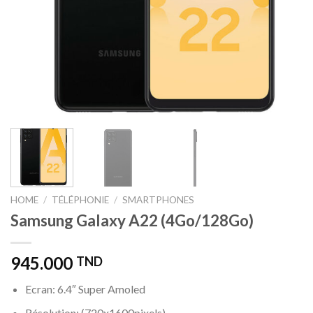
HOME
/
TÉLÉPHONIE
/
SMARTPHONES
Samsung Galaxy A22 (4Go/128Go)
945.000
TND
Ecran: 6.4″ Super Amoled
Résolution: (720x1600pixels)