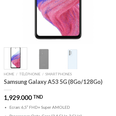
HOME
/
TÉLÉPHONIE
/
SMARTPHONES
Samsung Galaxy A53 5G (8Go/128Go)
1,929.000
TND
Ecran: 6,5″ FHD+ Super AMOLED
Processeur: Octa-Core (2,4 GHz, 2 GHz)