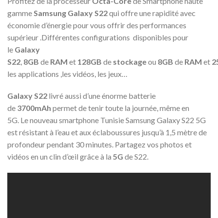
Profitez de la processeur
Octa-Core
de Smartphone haute
gamme
Samsung Galaxy S22
qui offre une rapidité avec
économie d’énergie pour vous offrir des performances
supérieur .Différentes configurations disponibles pour
le
Galaxy
S22
,
8GB
de
RAM
et
128GB
de
stockage
ou
8GB
de
RAM
et
2
les applications ,les vidéos, les jeux…
Galaxy S22
livré aussi d’une énorme batterie
de
3700mAh
permet de tenir toute la journée, même en
5G. Le nouveau smartphone Tunisie Samsung Galaxy S22 5G
est résistant à l’eau et aux éclaboussures jusqu’à 1,5 mètre de
profondeur pendant 30 minutes. Partagez vos photos et
vidéos en un clin d’œil grâce à la
5G
de S22.