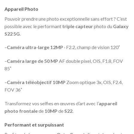
Appareil Photo
Pouvoir prendre une photo exceptionnelle sans effort ? C’est
possible avec le performant
triple capteur
photo du
Galaxy
S22 5G
.
–
Caméra ultra-large 12MP
· F2.2, champ de vision 120˚
–
Caméra large de 50 MP
AF double pixel, OIS, F1.8, FOV
85˚
–
Caméra téléobjectif 10MP
Zoom optique 3x, OIS, F2.4,
FOV 36˚
Transformez vos selfies en œuvres d’art avec l’
appareil
photo frontale
de
10MP
de
S22
.
Performant et surpuissant