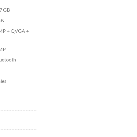
 7 GB
GB
13MP + QVGA +
8MP
luetooth
les