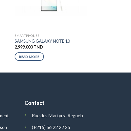
SMARTPHONES
SAMSUNG GALAXY NOTE 10
2,999.000
TND
READ MORE
Contact
ment
Rue des Martyrs- Regueb
ison
(+216) 56 22 22 25