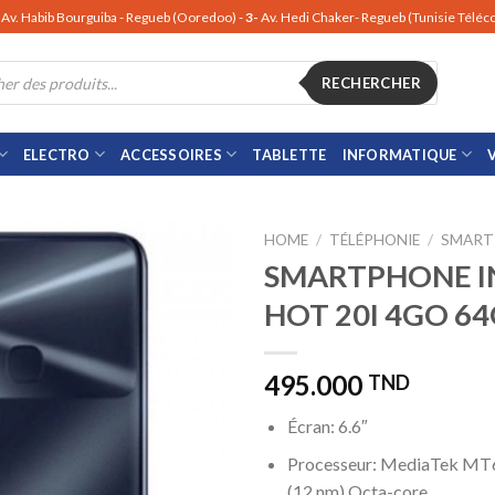
Av. Habib Bourguiba - Regueb (Ooredoo) -
3-
Av. Hedi Chaker- Regueb (Tunisie Télé
RECHERCHER
ELECTRO
ACCESSOIRES
TABLETTE
INFORMATIQUE
HOME
/
TÉLÉPHONIE
/
SMART
SMARTPHONE I
HOT 20I 4GO 64
495.000
TND
Écran: 6.6″
Processeur: MediaTek MT
(12 nm) Octa-core