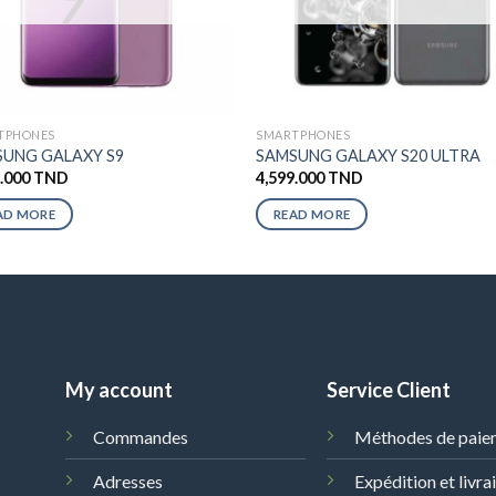
TPHONES
SMARTPHONES
UNG GALAXY S9
SAMSUNG GALAXY S20 ULTRA
9.000
TND
4,599.000
TND
AD MORE
READ MORE
My account
Service Client
Commandes
Méthodes de paie
Adresses
Expédition et livra