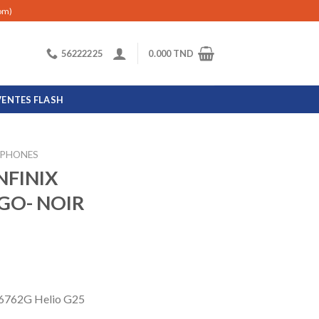
com)
56222225
0.000
TND
VENTES FLASH
PHONES
NFINIX
GO- NOIR
6762G Helio G25