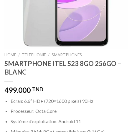
HOME
/
TÉLÉPHONIE
/
SMARTPHONES
SMARTPHONE ITEL S23 8GO 256GO –
BLANC
499.000
TND
Écran: 6.6″ HD+ (720×1600 pixels) 90Hz
Processeur: Octa Core
Système d’exploitation: Android 11
Mémoire RAM: 8Go ( extensible jusqu’à 16Go)