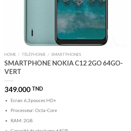
HOME
/
TÉLÉPHONIE
/
SMARTPHONES
SMARTPHONE NOKIA C12 2GO 64GO-
VERT
349.000
TND
Ecran: 6,3 pouces HD+
Processeur: Octa-Core
RAM: 2GB
Capacité de stockage: 64GB