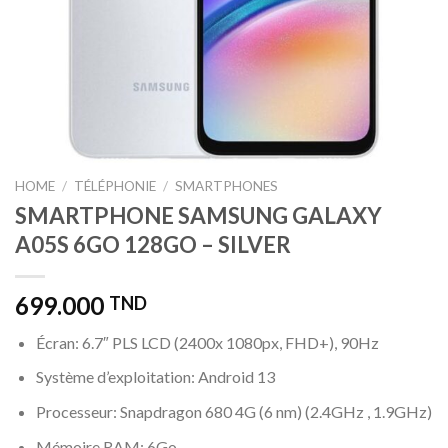
HOME
/
TÉLÉPHONIE
/
SMARTPHONES
SMARTPHONE SAMSUNG GALAXY
A05S 6GO 128GO – SILVER
699.000
TND
Écran: 6.7″ PLS LCD (2400x 1080px, FHD+), 90Hz
Système d’exploitation: Android 13
Processeur: Snapdragon 680 4G (6 nm) (2.4GHz , 1.9GHz)
Mémoire RAM: 6Go