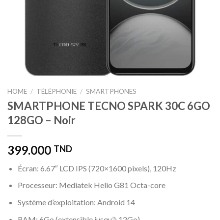
HOME
/
TÉLÉPHONIE
/
SMARTPHONES
SMARTPHONE TECNO SPARK 30C 6GO
128GO – Noir
399.000
TND
Écran: 6.67″ LCD IPS (720×1600 pixels), 120Hz
Processeur: Mediatek Helio G81 Octa-core
Système d’exploitation: Android 14
RAM: 6Go (extensible jusqu’à 12Go)