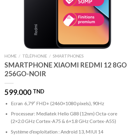
HOME
/
TÉLÉPHONIE
/
SMARTPHONES
SMARTPHONE XIAOMI REDMI 12 8GO
256GO-NOIR
599.000
TND
Ecran 6,79″ FHD+ (2460×1080 pixels), 90Hz
Processeur: Mediatek Helio G88 (12nm) Octa-core
(2×2.0 GHz Cortex-A75 & 6×1.8 GHz Cortex-A55)
Système d’exploitation : Android 13, MIUI 14