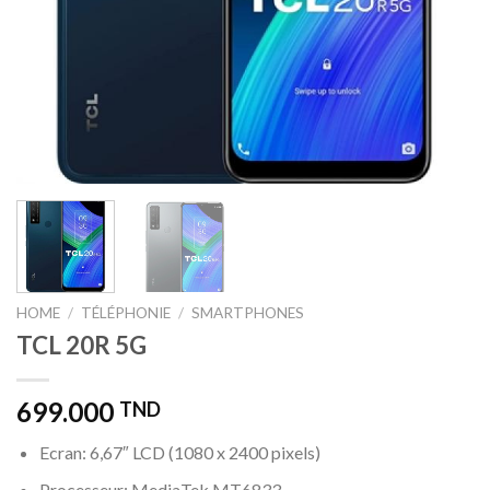
HOME
/
TÉLÉPHONIE
/
SMARTPHONES
TCL 20R 5G
699.000
TND
Ecran: 6,67″ LCD (1080 x 2400 pixels)
Processeur: MediaTek MT6833