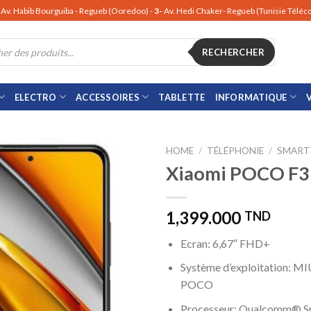
Av. Habib Bourguiba - Regueb (Ooredoo) -
3-
Av. Hedi Chaker- Regueb (Tunisie Télé
RECHERCHER
ELECTRO
ACCESSOIRES
TABLETTE
INFORMATIQUE
HOME
/
TÉLÉPHONIE
/
SMART
Xiaomi POCO F3
1,399.000
TND
Ecran: 6,67″ FHD+
Système d’exploitation: MI
POCO
Processeur: Qualcomm® S