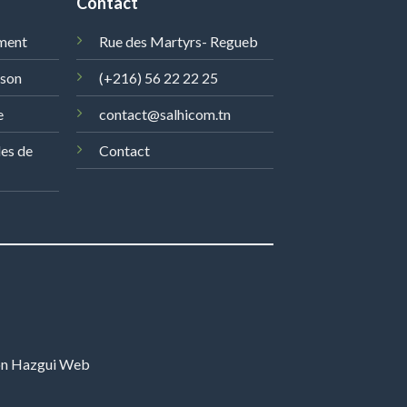
Contact
ment
Rue des Martyrs- Regueb
ison
(+216) 56 22 22 25
e
contact@salhicom.tn
les de
Contact
on
Hazgui Web