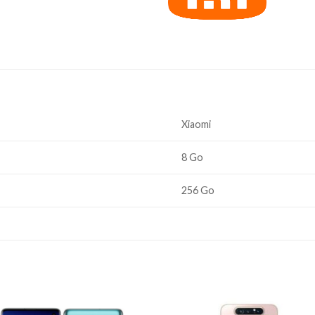
Xiaomi
8 Go
256 Go