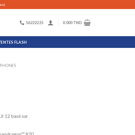
com)
56222225
0.000
TND
VENTES FLASH
PHONES
UI 12 basé sur
napdragon™ 870