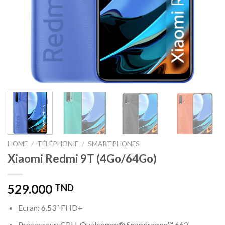
HOME
/
TÉLÉPHONIE
/
SMARTPHONES
Xiaomi Redmi 9T (4Go/64Go)
529.000
TND
Ecran: 6.53″ FHD+
Processeur: CPU Qualcomm® Snapdragon™ 662