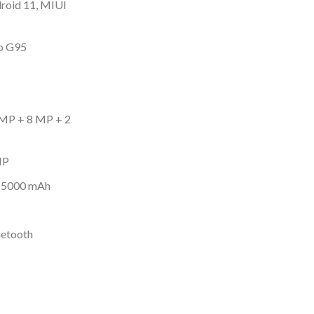
droid 11, MIUI
io G95
 MP + 8 MP + 2
MP
o 5000 mAh
uetooth