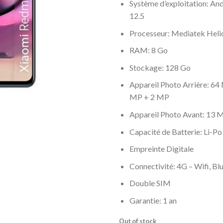
Système d’exploitation: An
12.5
Processeur: Mediatek Hel
RAM: 8 Go
Stockage: 128 Go
Appareil Photo Arrière: 64
MP + 2 MP
Appareil Photo Avant: 13 
Capacité de Batterie: Li-P
Empreinte Digitale
Connectivité: 4G – Wifi, Bl
Double SIM
Garantie: 1 an
Out of stock