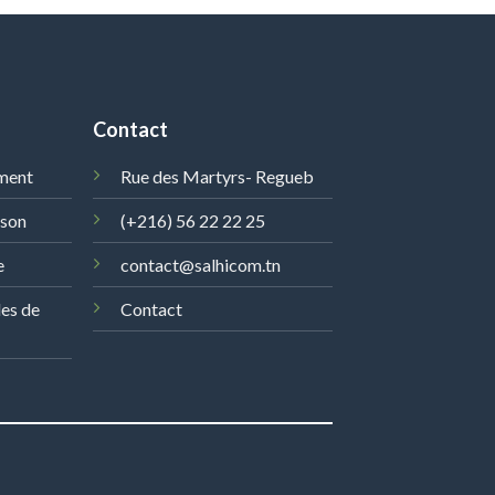
Contact
ment
Rue des Martyrs- Regueb
ison
(+216) 56 22 22 25
e
contact@salhicom.tn
les de
Contact