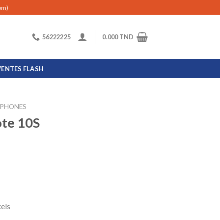
com)
56222225
0.000
TND
VENTES FLASH
PHONES
te 10S
els