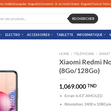
Av. Habib Bourguiba - Regueb (Ooredoo) -
3-
Av. Hedi Chaker- Regueb (Tunisie Télé
RECHERCHER
ELECTRO
ACCESSOIRES
TABLETTE
INFORMATIQUE
HOME
/
TÉLÉPHONIE
/
SMART
Xiaomi Redmi No
(8Go/128Go)
1,069.000
TND
Ecran: 6.43″ AMOLED
Résolution: 2400 x 1080 pix