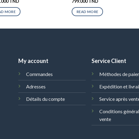
9.000
TND
799.000
TND
AD MORE
READ MORE
My account
Service Client
Commandes
Méthodes de paie
Adresses
Expédition et livra
Détails du compte
Service après vent
Conditions généra
vente