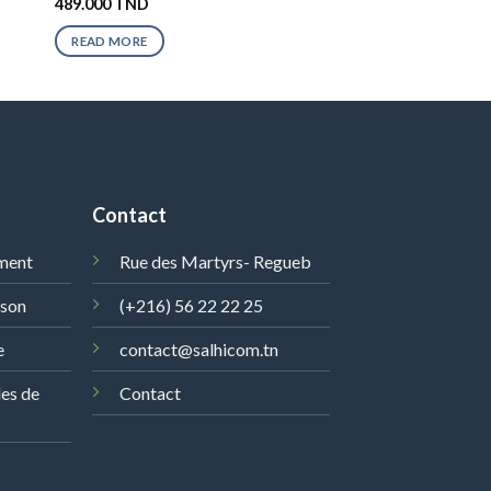
489.000
TND
READ MORE
Contact
ment
Rue des Martyrs- Regueb
ison
(+216) 56 22 22 25
e
contact@salhicom.tn
les de
Contact