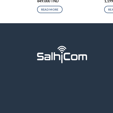
649.000
TND
1,19
READ MORE
RE