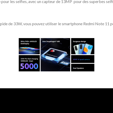
pour les selfies, avec un capteur de 13MP pour des superbes selfi
pide de 33W, vous pouvez utiliser le smartphone Redmi Note 11 pe