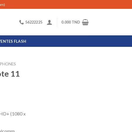
com)
56222225
0.000
TND
VENTES FLASH
PHONES
te 11
 HD+ (1080 x
ualcomm