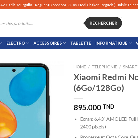
Av. Habib Bourguiba - Regueb (Ooredoo) -
3-
Av. Hedi Chaker- Regueb (Tunisie Télé
RECHERCHER
ELECTRO
ACCESSOIRES
TABLETTE
INFORMATIQUE
HOME
/
TÉLÉPHONIE
/
SMART
Xiaomi Redmi No
(6Go/128Go)
895.000
TND
Ecran: 6.43″ AMOLED Full
2400 pixels)
Processeur: Octa Core, Q